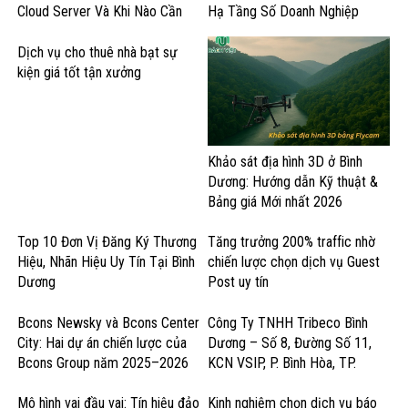
Cloud Server Và Khi Nào Cần
Hạ Tầng Số Doanh Nghiệp
GPU Cloud?
Dịch vụ cho thuê nhà bạt sự
kiện giá tốt tận xưởng
Khảo sát địa hình 3D ở Bình
Dương: Hướng dẫn Kỹ thuật &
Bảng giá Mới nhất 2026
Top 10 Đơn Vị Đăng Ký Thương
Tăng trưởng 200% traffic nhờ
Hiệu, Nhãn Hiệu Uy Tín Tại Bình
chiến lược chọn dịch vụ Guest
Dương
Post uy tín
Bcons Newsky và Bcons Center
Công Ty TNHH Tribeco Bình
City: Hai dự án chiến lược của
Dương – Số 8, Đường Số 11,
Bcons Group năm 2025–2026
KCN VSIP, P. Bình Hòa, TP.
Thuận An – Sản Xuất Nước Giải
Khát & Thực Phẩm
Mô hình vai đầu vai: Tín hiệu đảo
Kinh nghiệm chọn dịch vụ báo