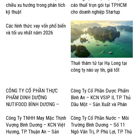
chiều xu hướng trong phân tích
cáo thuế trọn gói tại TP.HCM
kỹ thuật
cho doanh nghiệp Startup
Các hình thức vay vốn phổ biến
và tối ưu nhất năm 2026
Thuê thám tử tại Hạ Long tại
công ty nào uy tín, giá tốt
CÔNG TY CỔ PHẦN THỰC
Công Ty Cổ Phần Dược Phẩm
PHẨM DINH DƯỠNG
Bình An – KCN VSIP II, TP. Thủ
NUTIFOOD BÌNH DƯƠNG –
Dầu Một – Sản Xuất và Phân
KCN Mỹ Phước, Thị xã Bến Cát
Phối Dược Phẩm Chất Lượng
– Sản Xuất Sữa và Sản Phẩm
Cao
Công Ty TNHH May Mặc Thịnh
Công Ty Cổ Phần Nước – Môi
Dinh Dưỡng
Vượng Bình Dương – KCN Việt
Trường Bình Dương – Số 11
Hương, TP. Thuận An – Sản
Ngô Văn Trị, P. Phú Lợi, TP. Thủ
Xuất và Gia công May Mặc Xuất
Dầu Một – Cấp Thoát Nước &