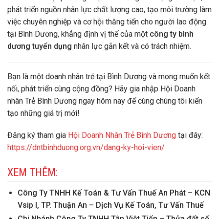
phát triển nguồn nhân lực chất lượng cao, tạo môi trường làm
việc chuyên nghiệp và cơ hội thăng tiến cho người lao động
tại Bình Dương, khẳng định vị thế của một
công ty bình
dương tuyển dụng
nhân lực gắn kết và có trách nhiệm.
Bạn là một doanh nhân trẻ tại Bình Dương và mong muốn kết
nối, phát triển cùng cộng đồng? Hãy gia nhập Hội Doanh
nhân Trẻ Bình Dương ngay hôm nay để cùng chúng tôi kiến
tạo những giá trị mới!
Đăng ký tham gia
Hội Doanh Nhân Trẻ Bình Dương
tại đây:
https://dntbinhduong.org.vn/dang-ky-hoi-vien/
XEM THÊM:
Công Ty TNHH Kế Toán & Tư Vấn Thuế An Phát – KCN
Vsip I, TP. Thuận An – Dịch Vụ Kế Toán, Tư Vấn Thuế
Chi Nhánh Công Ty TNHH Tân Việt Tiến – Thửa đất số