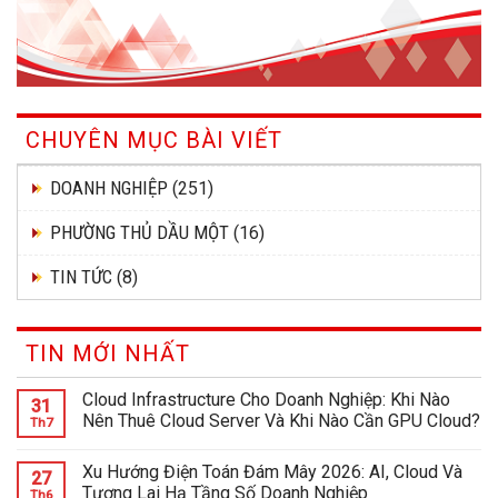
CHUYÊN MỤC BÀI VIẾT
DOANH NGHIỆP
(251)
PHƯỜNG THỦ DẦU MỘT
(16)
TIN TỨC
(8)
TIN MỚI NHẤT
Cloud Infrastructure Cho Doanh Nghiệp: Khi Nào
31
Nên Thuê Cloud Server Và Khi Nào Cần GPU Cloud?
Th7
Xu Hướng Điện Toán Đám Mây 2026: AI, Cloud Và
27
Tương Lai Hạ Tầng Số Doanh Nghiệp
Th6