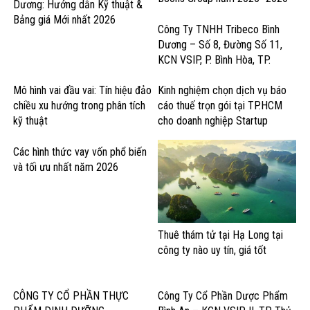
Dương: Hướng dẫn Kỹ thuật &
Bảng giá Mới nhất 2026
Công Ty TNHH Tribeco Bình
Dương – Số 8, Đường Số 11,
KCN VSIP, P. Bình Hòa, TP.
Thuận An – Sản Xuất Nước Giải
Khát & Thực Phẩm
Mô hình vai đầu vai: Tín hiệu đảo
Kinh nghiệm chọn dịch vụ báo
chiều xu hướng trong phân tích
cáo thuế trọn gói tại TP.HCM
kỹ thuật
cho doanh nghiệp Startup
Các hình thức vay vốn phổ biến
và tối ưu nhất năm 2026
Thuê thám tử tại Hạ Long tại
công ty nào uy tín, giá tốt
CÔNG TY CỔ PHẦN THỰC
Công Ty Cổ Phần Dược Phẩm