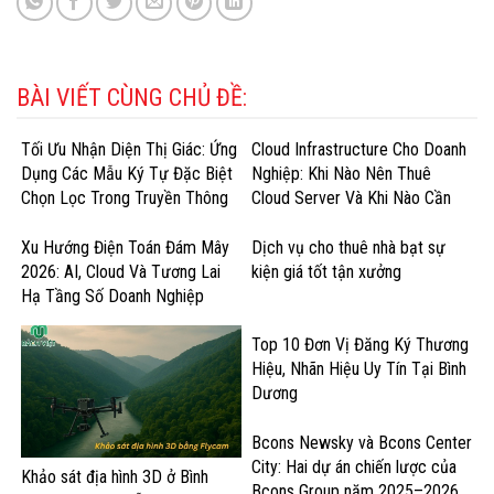
BÀI VIẾT CÙNG CHỦ ĐỀ:
Tối Ưu Nhận Diện Thị Giác: Ứng
Cloud Infrastructure Cho Doanh
Dụng Các Mẫu Ký Tự Đặc Biệt
Nghiệp: Khi Nào Nên Thuê
Chọn Lọc Trong Truyền Thông
Cloud Server Và Khi Nào Cần
Doanh Nghiệp
GPU Cloud?
Xu Hướng Điện Toán Đám Mây
Dịch vụ cho thuê nhà bạt sự
2026: AI, Cloud Và Tương Lai
kiện giá tốt tận xưởng
Hạ Tầng Số Doanh Nghiệp
Top 10 Đơn Vị Đăng Ký Thương
Hiệu, Nhãn Hiệu Uy Tín Tại Bình
Dương
Bcons Newsky và Bcons Center
City: Hai dự án chiến lược của
Khảo sát địa hình 3D ở Bình
Bcons Group năm 2025–2026