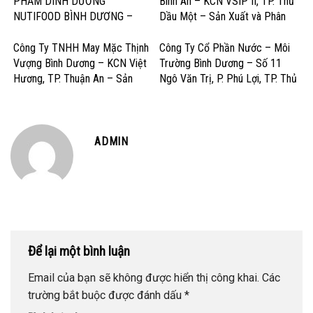
PHẨM DINH DƯỠNG
Bình An – KCN VSIP II, TP. Thủ
NUTIFOOD BÌNH DƯƠNG –
Dầu Một – Sản Xuất và Phân
KCN Mỹ Phước, Thị xã Bến Cát
Phối Dược Phẩm Chất Lượng
– Sản Xuất Sữa và Sản Phẩm
Cao
Công Ty TNHH May Mặc Thịnh
Công Ty Cổ Phần Nước – Môi
Dinh Dưỡng
Vượng Bình Dương – KCN Việt
Trường Bình Dương – Số 11
Hương, TP. Thuận An – Sản
Ngô Văn Trị, P. Phú Lợi, TP. Thủ
Xuất và Gia công May Mặc Xuất
Dầu Một – Cấp Thoát Nước &
Khẩu
Dịch Vụ Môi Trường
ADMIN
Để lại một bình luận
Email của bạn sẽ không được hiển thị công khai.
Các
trường bắt buộc được đánh dấu
*