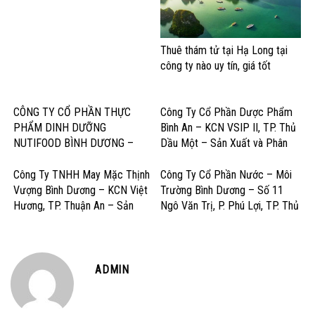
Thuê thám tử tại Hạ Long tại
công ty nào uy tín, giá tốt
CÔNG TY CỔ PHẦN THỰC
Công Ty Cổ Phần Dược Phẩm
PHẨM DINH DƯỠNG
Bình An – KCN VSIP II, TP. Thủ
NUTIFOOD BÌNH DƯƠNG –
Dầu Một – Sản Xuất và Phân
KCN Mỹ Phước, Thị xã Bến Cát
Phối Dược Phẩm Chất Lượng
– Sản Xuất Sữa và Sản Phẩm
Cao
Công Ty TNHH May Mặc Thịnh
Công Ty Cổ Phần Nước – Môi
Dinh Dưỡng
Vượng Bình Dương – KCN Việt
Trường Bình Dương – Số 11
Hương, TP. Thuận An – Sản
Ngô Văn Trị, P. Phú Lợi, TP. Thủ
Xuất và Gia công May Mặc Xuất
Dầu Một – Cấp Thoát Nước &
Khẩu
Dịch Vụ Môi Trường
ADMIN