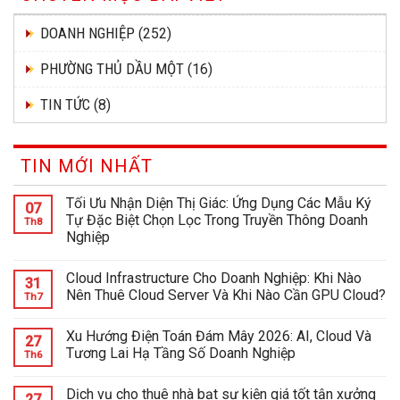
DOANH NGHIỆP
(252)
PHƯỜNG THỦ DẦU MỘT
(16)
TIN TỨC
(8)
TIN MỚI NHẤT
Tối Ưu Nhận Diện Thị Giác: Ứng Dụng Các Mẫu Ký
07
Tự Đặc Biệt Chọn Lọc Trong Truyền Thông Doanh
Th8
Nghiệp
Cloud Infrastructure Cho Doanh Nghiệp: Khi Nào
31
Nên Thuê Cloud Server Và Khi Nào Cần GPU Cloud?
Th7
Xu Hướng Điện Toán Đám Mây 2026: AI, Cloud Và
27
Tương Lai Hạ Tầng Số Doanh Nghiệp
Th6
Dịch vụ cho thuê nhà bạt sự kiện giá tốt tận xưởng
27