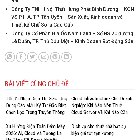
Bãi
Công Ty TNHH Nội Thất Hưng Phát Bình Dương – KCN
VSIP II-A, TP. Tân Uyên – Sản Xuất, Kinh doanh và
Thiết kế Ghế Sofa Cao Cấp
Công Ty Cổ Phần Địa Ốc Nam Land – Số BS 20 đường
Lê Duẩn, TP. Thủ Dầu Một – Kinh Doanh Bất Động Sản
BÀI VIẾT CÙNG CHỦ ĐỀ:
Tối Ưu Nhận Diện Thị Giác: Ứng
Cloud Infrastructure Cho Doanh
Dụng Các Mẫu Ký Tự Đặc Biệt
Nghiệp: Khi Nào Nên Thuê
Chọn Lọc Trong Truyền Thông
Cloud Server Và Khi Nào Cần
Doanh Nghiệp
GPU Cloud?
Xu Hướng Điện Toán Đám Mây
Dịch vụ cho thuê nhà bạt sự
2026: AI, Cloud Và Tương Lai
kiện giá tốt tận xưởng