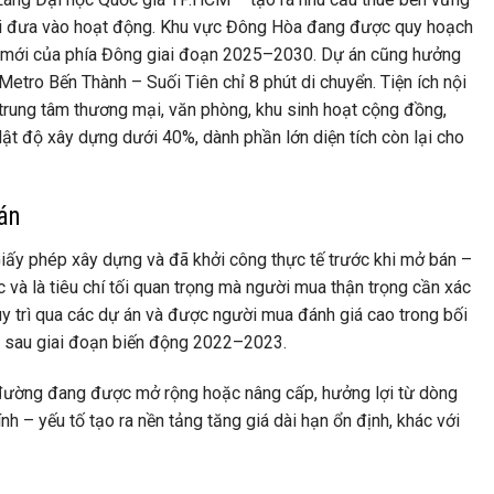
 khi đưa vào hoạt động. Khu vực Đông Hòa đang được quy hoạch
ại mới của phía Đông giai đoạn 2025–2030. Dự án cũng hưởng
Metro Bến Thành – Suối Tiên chỉ 8 phút di chuyển. Tiện ích nội
 trung tâm thương mại, văn phòng, khu sinh hoạt cộng đồng,
Mật độ xây dựng dưới 40%, dành phần lớn diện tích còn lại cho
 án
ấy phép xây dựng và đã khởi công thực tế trước khi mở bán –
và là tiêu chí tối quan trọng mà người mua thận trọng cần xác
y trì qua các dự án và được người mua đánh giá cao trong bối
ồi sau giai đoạn biến động 2022–2023.
ục đường đang được mở rộng hoặc nâng cấp, hưởng lợi từ dòng
h – yếu tố tạo ra nền tảng tăng giá dài hạn ổn định, khác với