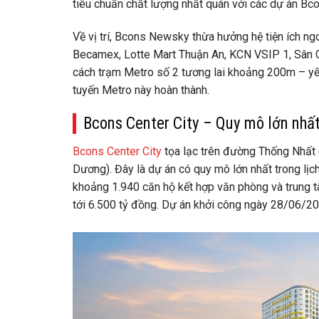
tiêu chuẩn chất lượng nhất quán với các dự án Bc
Về vị trí, Bcons Newsky thừa hưởng hệ tiện ích ng
Becamex, Lotte Mart Thuận An, KCN VSIP 1, Sân Go
cách trạm Metro số 2 tương lai khoảng 200m – yếu 
tuyến Metro này hoàn thành.
Bcons Center City – Quy mô lớn nhấ
Bcons Center City
tọa lạc trên đường Thống Nhất 
Dương). Đây là dự án có quy mô lớn nhất trong lịc
khoảng 1.940 căn hộ kết hợp văn phòng và trung 
tới 6.500 tỷ đồng. Dự án khởi công ngày 28/06/20