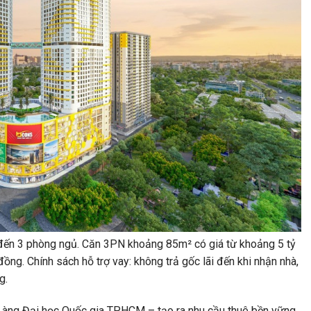
 đến 3 phòng ngủ. Căn 3PN khoảng 85m² có giá từ khoảng 5 tỷ
ồng. Chính sách hỗ trợ vay: không trả gốc lãi đến khi nhận nhà,
g.
kề Làng Đại học Quốc gia TP.HCM – tạo ra nhu cầu thuê bền vững