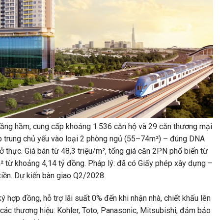
 tầng hầm, cung cấp khoảng 1.536 căn hộ và 29 căn thương mại
ập trung chủ yếu vào loại 2 phòng ngủ (55–74m²) – đúng DNA
ở thực. Giá bán từ 48,3 triệu/m², tổng giá căn 2PN phổ biến từ
² từ khoảng 4,14 tỷ đồng. Pháp lý: đã có Giấy phép xây dựng –
 tiền. Dự kiến bàn giao Q2/2028.
ký hợp đồng, hỗ trợ lãi suất 0% đến khi nhận nhà, chiết khấu lên
 các thương hiệu: Kohler, Toto, Panasonic, Mitsubishi, đảm bảo