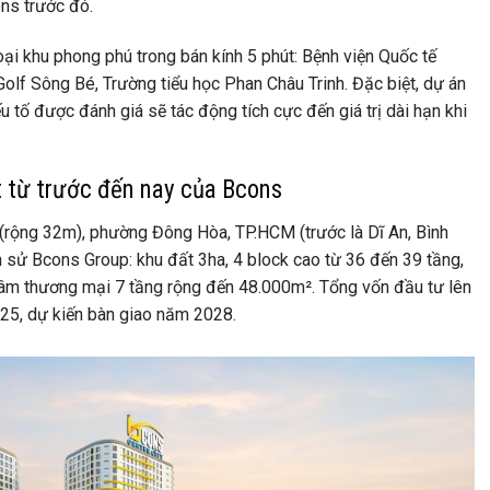
ons trước đó.
oại khu phong phú trong bán kính 5 phút: Bệnh viện Quốc tế
lf Sông Bé, Trường tiểu học Phan Châu Trinh. Đặc biệt, dự án
tố được đánh giá sẽ tác động tích cực đến giá trị dài hạn khi
t từ trước đến nay của Bcons
(rộng 32m), phường Đông Hòa, TP.HCM (trước là Dĩ An, Bình
h sử Bcons Group: khu đất 3ha, 4 block cao từ 36 đến 39 tầng,
tâm thương mại 7 tầng rộng đến 48.000m². Tổng vốn đầu tư lên
25, dự kiến bàn giao năm 2028.