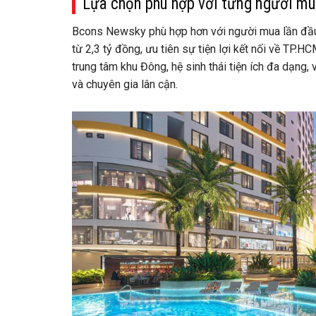
Lựa chọn phù hợp với từng người m
Bcons Newsky phù hợp hơn với người mua lần đầu h
từ 2,3 tỷ đồng, ưu tiên sự tiện lợi kết nối về TP.H
trung tâm khu Đông, hệ sinh thái tiện ích đa dạng
và chuyên gia lân cận.