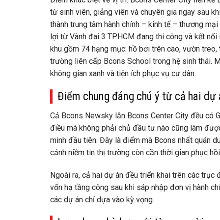
từ sinh viên, giảng viên và chuyên gia ngay sau
thành trung tâm hành chính – kinh tế – thương m
lợi từ Vành đai 3 TP.HCM đang thi công và kết nối 
khu gồm 74 hạng mục: hồ bơi trên cao, vườn treo,
trường liên cấp Bcons School trong hệ sinh thái. 
không gian xanh và tiện ích phục vụ cư dân.
Điểm chung đáng chú ý từ cả hai dự
Cả Bcons Newsky lẫn Bcons Center City đều có Gi
điều mà không phải chủ đầu tư nào cũng làm được 
minh đầu tiên. Đây là điểm mà Bcons nhất quán du
cảnh niềm tin thị trường còn cần thời gian phục h
Ngoài ra, cả hai dự án đều triển khai trên các tr
vốn hạ tầng công sau khi sáp nhập đơn vị hành chín
các dự án chỉ dựa vào kỳ vọng.