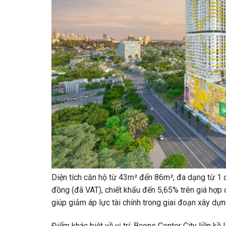
Diện tích căn hộ từ 43m² đến 86m², đa dạng từ 1
đồng (đã VAT), chiết khấu đến 5,65% trên giá hợp đ
giúp giảm áp lực tài chính trong giai đoạn xây dựn
Điểm khác biệt về vị trí: Bcons Center City liền 