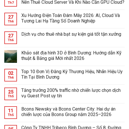
Nên Thuê Cloud Server Và Khi Nào Cần GPU Cloud?
Th7
Xu Hướng Điện Toán Đám Mây 2026: AI, Cloud Và
27
Tương Lai Hạ Tầng Số Doanh Nghiệp
Th6
Dịch vụ cho thuê nhà bạt sự kiện giá tốt tận xưởng
27
Th6
Khảo sát địa hình 3D ở Bình Dương: Hướng dẫn Kỹ
thuật & Bảng giá Mới nhất 2026
Top 10 Đơn Vị Đăng Ký Thương Hiệu, Nhãn Hiệu Uy
02
Tín Tại Bình Dương
Th6
Tăng trưởng 200% traffic nhờ chiến lược chọn dịch
25
vụ Guest Post uy tín
Th5
Bcons Newsky và Bcons Center City: Hai dự án
11
chiến lược của Bcons Group năm 2025–2026
Th5
Công Ty TNHH Tribeco Bình Dương – Số 8, Đường