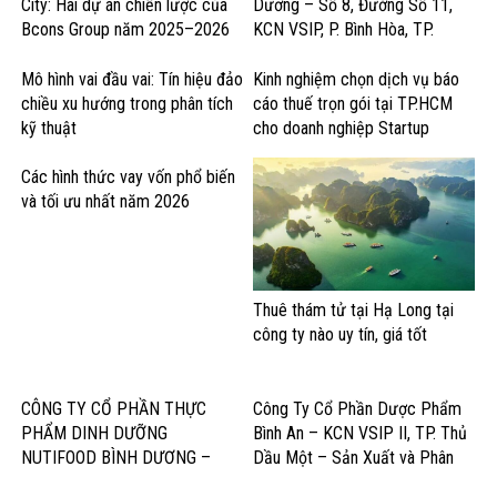
City: Hai dự án chiến lược của
Dương – Số 8, Đường Số 11,
Bcons Group năm 2025–2026
KCN VSIP, P. Bình Hòa, TP.
Thuận An – Sản Xuất Nước Giải
Khát & Thực Phẩm
Mô hình vai đầu vai: Tín hiệu đảo
Kinh nghiệm chọn dịch vụ báo
chiều xu hướng trong phân tích
cáo thuế trọn gói tại TP.HCM
kỹ thuật
cho doanh nghiệp Startup
Các hình thức vay vốn phổ biến
và tối ưu nhất năm 2026
Thuê thám tử tại Hạ Long tại
công ty nào uy tín, giá tốt
CÔNG TY CỔ PHẦN THỰC
Công Ty Cổ Phần Dược Phẩm
PHẨM DINH DƯỠNG
Bình An – KCN VSIP II, TP. Thủ
NUTIFOOD BÌNH DƯƠNG –
Dầu Một – Sản Xuất và Phân
KCN Mỹ Phước, Thị xã Bến Cát
Phối Dược Phẩm Chất Lượng