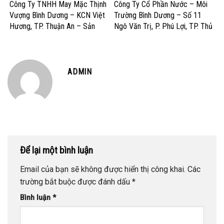
– Sản Xuất Sữa và Sản Phẩm
Cao
Công Ty TNHH May Mặc Thịnh
Công Ty Cổ Phần Nước – Môi
Dinh Dưỡng
Vượng Bình Dương – KCN Việt
Trường Bình Dương – Số 11
Hương, TP. Thuận An – Sản
Ngô Văn Trị, P. Phú Lợi, TP. Thủ
Xuất và Gia công May Mặc Xuất
Dầu Một – Cấp Thoát Nước &
Khẩu
Dịch Vụ Môi Trường
ADMIN
Để lại một bình luận
Email của bạn sẽ không được hiển thị công khai.
Các
trường bắt buộc được đánh dấu
*
Bình luận
*