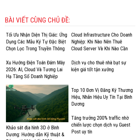
BÀI VIẾT CÙNG CHỦ ĐỀ:
Tối Ưu Nhận Diện Thị Giác: Ứng
Cloud Infrastructure Cho Doanh
Dụng Các Mẫu Ký Tự Đặc Biệt
Nghiệp: Khi Nào Nên Thuê
Chọn Lọc Trong Truyền Thông
Cloud Server Và Khi Nào Cần
Doanh Nghiệp
GPU Cloud?
Xu Hướng Điện Toán Đám Mây
Dịch vụ cho thuê nhà bạt sự
2026: AI, Cloud Và Tương Lai
kiện giá tốt tận xưởng
Hạ Tầng Số Doanh Nghiệp
Top 10 Đơn Vị Đăng Ký Thương
Hiệu, Nhãn Hiệu Uy Tín Tại Bình
Dương
Tăng trưởng 200% traffic nhờ
chiến lược chọn dịch vụ Guest
Khảo sát địa hình 3D ở Bình
Post uy tín
Dương: Hướng dẫn Kỹ thuật &