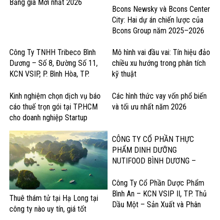
Bảng giá Mới nhất 2026
Bcons Newsky và Bcons Center
City: Hai dự án chiến lược của
Bcons Group năm 2025–2026
Công Ty TNHH Tribeco Bình
Mô hình vai đầu vai: Tín hiệu đảo
Dương – Số 8, Đường Số 11,
chiều xu hướng trong phân tích
KCN VSIP, P. Bình Hòa, TP.
kỹ thuật
Thuận An – Sản Xuất Nước Giải
Khát & Thực Phẩm
Kinh nghiệm chọn dịch vụ báo
Các hình thức vay vốn phổ biến
cáo thuế trọn gói tại TP.HCM
và tối ưu nhất năm 2026
cho doanh nghiệp Startup
CÔNG TY CỔ PHẦN THỰC
PHẨM DINH DƯỠNG
NUTIFOOD BÌNH DƯƠNG –
KCN Mỹ Phước, Thị xã Bến Cát
– Sản Xuất Sữa và Sản Phẩm
Công Ty Cổ Phần Dược Phẩm
Dinh Dưỡng
Bình An – KCN VSIP II, TP. Thủ
Thuê thám tử tại Hạ Long tại
Dầu Một – Sản Xuất và Phân
công ty nào uy tín, giá tốt
Phối Dược Phẩm Chất Lượng