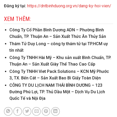
Đăng ký tại:
https://dntbinhduong.org.vn/dang-ky-hoi-vien/
XEM THÊM:
Công Ty Cổ Phần Bình Dương ADN – Phường Bình
Chuẩn, TP. Thuận An – Sản Xuất Thức Ăn Thủy Sản
Thám Tử Duy Long – công ty thám tử tại TP.HCM uy
tín nhất
Công Ty TNHH Hài Mỹ – Khu sản xuất Bình Chuẩn, TP.
Thuận An – Sản Xuất Giày Thể Thao Cao Cấp
Công Ty TNHH Viet Pack Solutions – KCN Mỹ Phước
3, TX. Bến Cát – Sản Xuất Bao Bì Giấy Toàn Diện
CÔNG TY DU LỊCH NAM THÁI BÌNH DƯƠNG – 123
Đường Phú Lợi, TP. Thủ Dầu Một – Dịch Vụ Du Lịch
Quốc Tế và Nội Địa