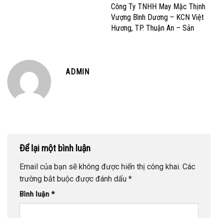
Cao
Công Ty TNHH May Mặc Thịnh
Vượng Bình Dương – KCN Việt
Hương, TP. Thuận An – Sản
Xuất và Gia công May Mặc Xuất
Khẩu
ADMIN
Để lại một bình luận
Email của bạn sẽ không được hiển thị công khai.
Các
trường bắt buộc được đánh dấu
*
Bình luận
*