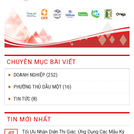
CHUYÊN MỤC BÀI VIẾT
DOANH NGHIỆP
(252)
PHƯỜNG THỦ DẦU MỘT
(16)
TIN TỨC
(8)
TIN MỚI NHẤT
Tối Ưu Nhận Diện Thị Giác: Ứng Dụng Các Mẫu Ký
07