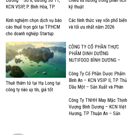
Dương – Số 8, Đường Số 11,
chiều xu hướng trong phân tích
KCN VSIP, P. Bình Hòa, TP.
kỹ thuật
Thuận An – Sản Xuất Nước Giải
Khát & Thực Phẩm
Kinh nghiệm chọn dịch vụ báo
Các hình thức vay vốn phổ biến
cáo thuế trọn gói tại TP.HCM
và tối ưu nhất năm 2026
cho doanh nghiệp Startup
CÔNG TY CỔ PHẦN THỰC
PHẨM DINH DƯỠNG
NUTIFOOD BÌNH DƯƠNG –
KCN Mỹ Phước, Thị xã Bến Cát
– Sản Xuất Sữa và Sản Phẩm
Công Ty Cổ Phần Dược Phẩm
Dinh Dưỡng
Bình An – KCN VSIP II, TP. Thủ
Thuê thám tử tại Hạ Long tại
Dầu Một – Sản Xuất và Phân
công ty nào uy tín, giá tốt
Phối Dược Phẩm Chất Lượng
Cao
Công Ty TNHH May Mặc Thịnh
Vượng Bình Dương – KCN Việt
Hương, TP. Thuận An – Sản
Xuất và Gia công May Mặc Xuất
Khẩu