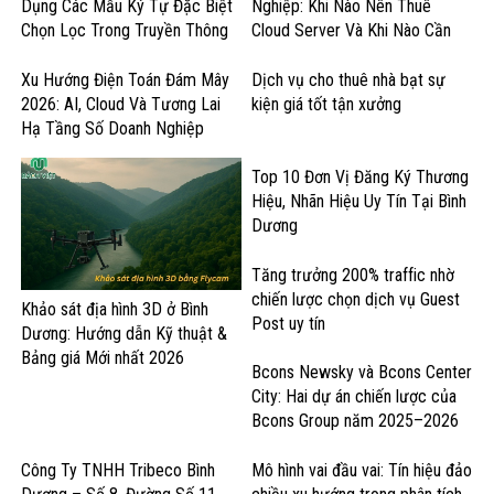
Dụng Các Mẫu Ký Tự Đặc Biệt
Nghiệp: Khi Nào Nên Thuê
Chọn Lọc Trong Truyền Thông
Cloud Server Và Khi Nào Cần
Doanh Nghiệp
GPU Cloud?
Xu Hướng Điện Toán Đám Mây
Dịch vụ cho thuê nhà bạt sự
2026: AI, Cloud Và Tương Lai
kiện giá tốt tận xưởng
Hạ Tầng Số Doanh Nghiệp
Top 10 Đơn Vị Đăng Ký Thương
Hiệu, Nhãn Hiệu Uy Tín Tại Bình
Dương
Tăng trưởng 200% traffic nhờ
chiến lược chọn dịch vụ Guest
Khảo sát địa hình 3D ở Bình
Post uy tín
Dương: Hướng dẫn Kỹ thuật &
Bảng giá Mới nhất 2026
Bcons Newsky và Bcons Center
City: Hai dự án chiến lược của
Bcons Group năm 2025–2026
Công Ty TNHH Tribeco Bình
Mô hình vai đầu vai: Tín hiệu đảo