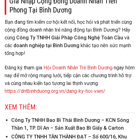
Gia Nhập Cộng Đồng Doanh Nhân Tiên
Phong Tại Bình Dương
Bạn đang tìm kiếm cơ hội kết nối, học hỏi và phát triển cùng
cộng đồng doanh nhân trẻ năng động tại Bình Dương? Hãy
cùng
Công Ty TNHH Giải Pháp Công Nghệ Toàn Cầu
và
các
doanh nghiệp tại Bình Dương
khác tạo nên sức mạnh
tổng hợp!
Đăng ký tham gia
Hội Doanh Nhân Trẻ Bình Dương
ngay hôm
nay để mở rộng mạng lưới, tiếp cận các chương trình hỗ trợ
và cùng nhau kiến tạo tương lai thịnh vượng:
https://dntbinhduong.org.vn/dang-ky-hoi-vien/
XEM THÊM:
Công Ty TNHH Bao Bì Thái Bình Dương – KCN Sóng
Thần 1, TP. Dĩ An – Sản Xuất Bao Bì Giấy & Carton
CÔNG TY TNHH TÂN THÀNH ĐẠT – Số 600/16, Khu