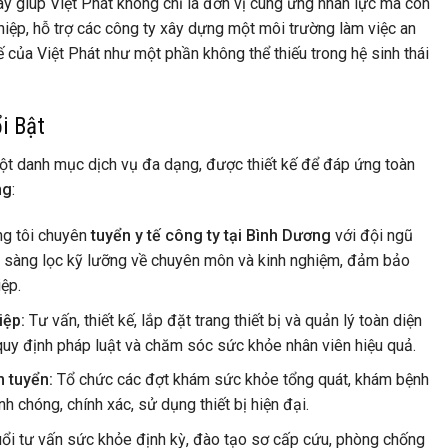
này giúp Việt Phát không chỉ là đơn vị cung ứng nhân lực mà còn
hiệp, hỗ trợ các công ty xây dựng một môi trường làm việc an
hế của Việt Phát như một phần không thể thiếu trong hệ sinh thái
i Bật
t danh mục dịch vụ đa dạng, được thiết kế để đáp ứng toàn
ng
:
g tôi chuyên
tuyển y tế công ty tại Bình Dương
với đội ngũ
ược sàng lọc kỹ lưỡng về chuyên môn và kinh nghiệm, đảm bảo
ệp.
iệp:
Tư vấn, thiết kế, lắp đặt trang thiết bị và quản lý toàn diện
 quy định pháp luật và chăm sóc sức khỏe nhân viên hiệu quả.
 tuyển:
Tổ chức các đợt khám sức khỏe tổng quát, khám bệnh
h chóng, chính xác, sử dụng thiết bị hiện đại.
ổi tư vấn sức khỏe định kỳ, đào tạo sơ cấp cứu, phòng chống