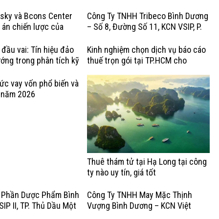
Post uy tín
sky và Bcons Center
Công Ty TNHH Tribeco Bình Dương
ự án chiến lược của
– Số 8, Đường Số 11, KCN VSIP, P.
up năm 2025–2026
Bình Hòa, TP. Thuận An – Sản Xuất
Nước Giải Khát & Thực Phẩm
 đầu vai: Tín hiệu đảo
Kinh nghiệm chọn dịch vụ báo cáo
ớng trong phân tích kỹ
thuế trọn gói tại TP.HCM cho
doanh nghiệp Startup
ức vay vốn phổ biến và
t năm 2026
Thuê thám tử tại Hạ Long tại công
ty nào uy tín, giá tốt
 Phần Dược Phẩm Bình
Công Ty TNHH May Mặc Thịnh
IP II, TP. Thủ Dầu Một
Vượng Bình Dương – KCN Việt
 và Phân Phối Dược
Hương, TP. Thuận An – Sản Xuất và