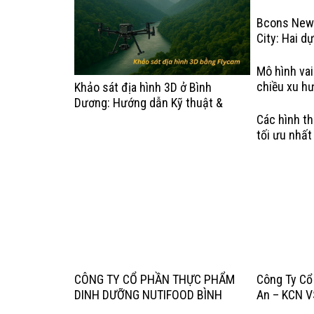
Dương
Bcons New
City: Hai d
Bcons Gro
Mô hình vai
chiều xu hư
Khảo sát địa hình 3D ở Bình
thuật
Dương: Hướng dẫn Kỹ thuật &
Bảng giá Mới nhất 2026
Các hình th
tối ưu nhấ
CÔNG TY CỔ PHẦN THỰC PHẨM
Công Ty Cổ
DINH DƯỠNG NUTIFOOD BÌNH
An – KCN VS
DƯƠNG – KCN Mỹ Phước, Thị xã
– Sản Xuất