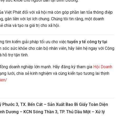
 vệ sức khỏe cho người dân tại Bình Dương.
a Việt Phát đối với xã hội mà còn góp phần lan tỏa thông điệp
 gắn liền với lợi ích chung. Chúng tôi tin rằng, một doanh
chia và tạo ra giá trị cho xã hội.
ng tìm kiếm giải pháp tối ưu cho việc
tuyển y tế công ty tại
sóc sức khỏe cho cán bộ nhân viên, hãy liên hệ ngay với Công
hỗ trợ tận tình.
g đồng doanh nghiệp lớn mạnh. Hãy đăng ký tham gia
Hội Doanh
 lưới, chia sẻ kinh nghiệm và cùng kiến tạo tương lai thịnh
ien/
Phước 3, TX. Bến Cát – Sản Xuất Bao Bì Giấy Toàn Diện
nh Dương – KCN Sóng Thần 3, TP. Thủ Dầu Một – Xử lý