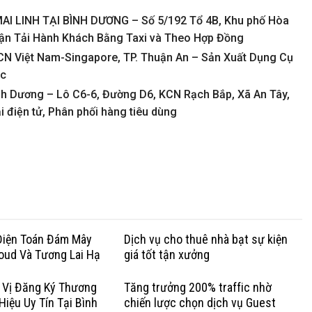
 LINH TẠI BÌNH DƯƠNG – Số 5/192 Tổ 4B, Khu phố Hòa
Vận Tải Hành Khách Bằng Taxi và Theo Hợp Đồng
 Việt Nam-Singapore, TP. Thuận An – Sản Xuất Dụng Cụ
ác
h Dương – Lô C6-6, Đường D6, KCN Rạch Bắp, Xã An Tây,
 điện tử, Phân phối hàng tiêu dùng
Điện Toán Đám Mây
Dịch vụ cho thuê nhà bạt sự kiện
loud Và Tương Lai Hạ
giá tốt tận xưởng
anh Nghiệp
 Vị Đăng Ký Thương
Tăng trưởng 200% traffic nhờ
Hiệu Uy Tín Tại Bình
chiến lược chọn dịch vụ Guest