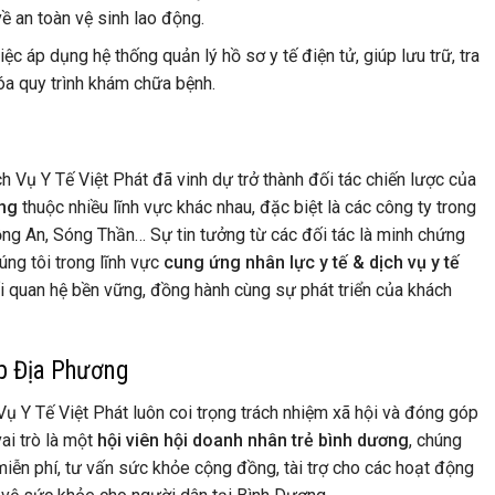
về an toàn vệ sinh lao động.
ệc áp dụng hệ thống quản lý hồ sơ y tế điện tử, giúp lưu trữ, tra
óa quy trình khám chữa bệnh.
 Vụ Y Tế Việt Phát đã vinh dự trở thành đối tác chiến lược của
ơng
thuộc nhiều lĩnh vực khác nhau, đặc biệt là các công ty trong
g An, Sóng Thần… Sự tin tưởng từ các đối tác là minh chứng
úng tôi trong lĩnh vực
cung ứng nhân lực y tế & dịch vụ y tế
ối quan hệ bền vững, đồng hành cùng sự phát triển của khách
p Địa Phương
 Y Tế Việt Phát luôn coi trọng trách nhiệm xã hội và đóng góp
ai trò là một
hội viên hội doanh nhân trẻ bình dương
, chúng
miễn phí, tư vấn sức khỏe cộng đồng, tài trợ cho các hoạt động