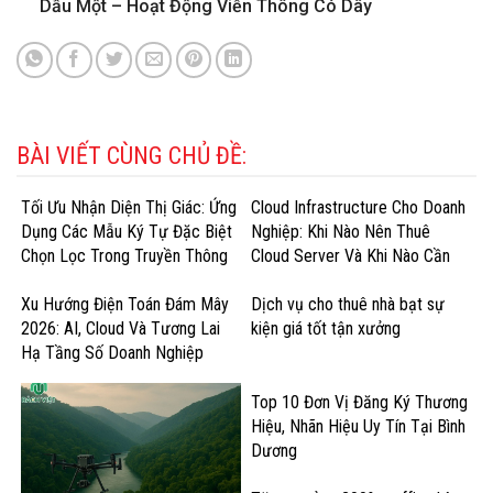
Dầu Một – Hoạt Động Viễn Thông Có Dây
BÀI VIẾT CÙNG CHỦ ĐỀ:
Tối Ưu Nhận Diện Thị Giác: Ứng
Cloud Infrastructure Cho Doanh
Dụng Các Mẫu Ký Tự Đặc Biệt
Nghiệp: Khi Nào Nên Thuê
Chọn Lọc Trong Truyền Thông
Cloud Server Và Khi Nào Cần
Doanh Nghiệp
GPU Cloud?
Xu Hướng Điện Toán Đám Mây
Dịch vụ cho thuê nhà bạt sự
2026: AI, Cloud Và Tương Lai
kiện giá tốt tận xưởng
Hạ Tầng Số Doanh Nghiệp
Top 10 Đơn Vị Đăng Ký Thương
Hiệu, Nhãn Hiệu Uy Tín Tại Bình
Dương