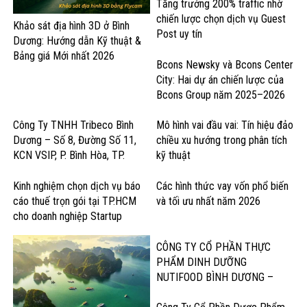
Tăng trưởng 200% traffic nhờ
chiến lược chọn dịch vụ Guest
Khảo sát địa hình 3D ở Bình
Post uy tín
Dương: Hướng dẫn Kỹ thuật &
Bảng giá Mới nhất 2026
Bcons Newsky và Bcons Center
City: Hai dự án chiến lược của
Bcons Group năm 2025–2026
Công Ty TNHH Tribeco Bình
Mô hình vai đầu vai: Tín hiệu đảo
Dương – Số 8, Đường Số 11,
chiều xu hướng trong phân tích
KCN VSIP, P. Bình Hòa, TP.
kỹ thuật
Thuận An – Sản Xuất Nước Giải
Khát & Thực Phẩm
Kinh nghiệm chọn dịch vụ báo
Các hình thức vay vốn phổ biến
cáo thuế trọn gói tại TP.HCM
và tối ưu nhất năm 2026
cho doanh nghiệp Startup
CÔNG TY CỔ PHẦN THỰC
PHẨM DINH DƯỠNG
NUTIFOOD BÌNH DƯƠNG –
KCN Mỹ Phước, Thị xã Bến Cát