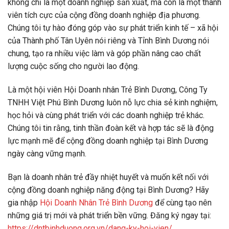
không chỉ là một doanh nghiệp sản xuất, mà còn là một thành
viên tích cực của cộng đồng doanh nghiệp địa phương.
Chúng tôi tự hào đóng góp vào sự phát triển kinh tế – xã hội
của Thành phố Tân Uyên nói riêng và Tỉnh Bình Dương nói
chung, tạo ra nhiều việc làm và góp phần nâng cao chất
lượng cuộc sống cho người lao động.
Là một hội viên Hội Doanh nhân Trẻ Bình Dương, Công Ty
TNHH Việt Phú Bình Dương luôn nỗ lực chia sẻ kinh nghiệm,
học hỏi và cùng phát triển với các doanh nghiệp trẻ khác.
Chúng tôi tin rằng, tinh thần đoàn kết và hợp tác sẽ là động
lực mạnh mẽ để cộng đồng doanh nghiệp tại Bình Dương
ngày càng vững mạnh.
Bạn là doanh nhân trẻ đầy nhiệt huyết và muốn kết nối với
cộng đồng doanh nghiệp năng động tại Bình Dương? Hãy
gia nhập
Hội Doanh Nhân Trẻ Bình Dương
để cùng tạo nên
những giá trị mới và phát triển bền vững. Đăng ký ngay tại:
https://dntbinhduong.org.vn/dang-ky-hoi-vien/