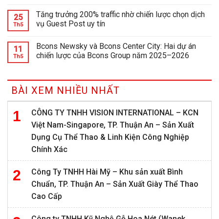
Tăng trưởng 200% traffic nhờ chiến lược chọn dịch
25
vụ Guest Post uy tín
Th5
Bcons Newsky và Bcons Center City: Hai dự án
11
chiến lược của Bcons Group năm 2025–2026
Th5
BÀI XEM NHIỀU NHẤT
CÔNG TY TNHH VISION INTERNATIONAL – KCN
Việt Nam-Singapore, TP. Thuận An – Sản Xuất
Dụng Cụ Thể Thao & Linh Kiện Công Nghiệp
Chính Xác
Công Ty TNHH Hài Mỹ – Khu sản xuất Bình
Chuẩn, TP. Thuận An – Sản Xuất Giày Thể Thao
Cao Cấp
Công ty TNHH Kỹ Nghệ Gỗ Hoa Nét (Wanek