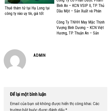
– Sản Xuất Sữa và Sản Phẩm
Công Ty Cổ Phần Dược Phẩm
Dinh Dưỡng
Bình An – KCN VSIP II, TP. Thủ
Thuê thám tử tại Hạ Long tại
Dầu Một – Sản Xuất và Phân
công ty nào uy tín, giá tốt
Phối Dược Phẩm Chất Lượng
Cao
Công Ty TNHH May Mặc Thịnh
Vượng Bình Dương – KCN Việt
Hương, TP. Thuận An – Sản
Xuất và Gia công May Mặc Xuất
Khẩu
ADMIN
Để lại một bình luận
Email của bạn sẽ không được hiển thị công khai.
Các
trường bắt buộc được đánh dấu
*