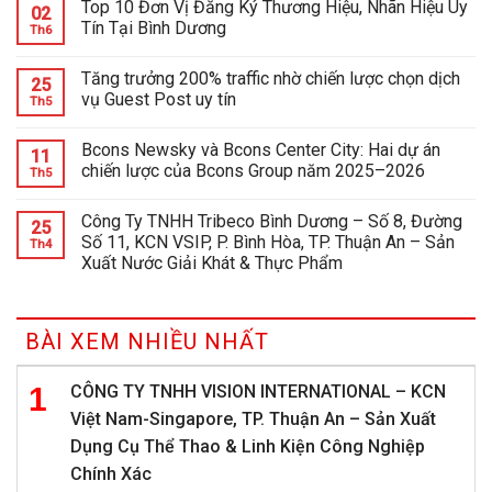
Top 10 Đơn Vị Đăng Ký Thương Hiệu, Nhãn Hiệu Uy
02
Tín Tại Bình Dương
Th6
Tăng trưởng 200% traffic nhờ chiến lược chọn dịch
25
vụ Guest Post uy tín
Th5
Bcons Newsky và Bcons Center City: Hai dự án
11
chiến lược của Bcons Group năm 2025–2026
Th5
Công Ty TNHH Tribeco Bình Dương – Số 8, Đường
25
Số 11, KCN VSIP, P. Bình Hòa, TP. Thuận An – Sản
Th4
Xuất Nước Giải Khát & Thực Phẩm
BÀI XEM NHIỀU NHẤT
CÔNG TY TNHH VISION INTERNATIONAL – KCN
Việt Nam-Singapore, TP. Thuận An – Sản Xuất
Dụng Cụ Thể Thao & Linh Kiện Công Nghiệp
Chính Xác