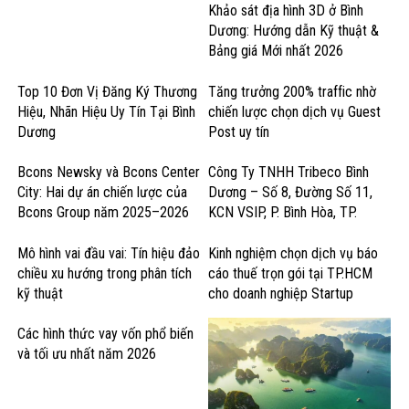
Khảo sát địa hình 3D ở Bình
Dương: Hướng dẫn Kỹ thuật &
Bảng giá Mới nhất 2026
Top 10 Đơn Vị Đăng Ký Thương
Tăng trưởng 200% traffic nhờ
Hiệu, Nhãn Hiệu Uy Tín Tại Bình
chiến lược chọn dịch vụ Guest
Dương
Post uy tín
Bcons Newsky và Bcons Center
Công Ty TNHH Tribeco Bình
City: Hai dự án chiến lược của
Dương – Số 8, Đường Số 11,
Bcons Group năm 2025–2026
KCN VSIP, P. Bình Hòa, TP.
Thuận An – Sản Xuất Nước Giải
Khát & Thực Phẩm
Mô hình vai đầu vai: Tín hiệu đảo
Kinh nghiệm chọn dịch vụ báo
chiều xu hướng trong phân tích
cáo thuế trọn gói tại TP.HCM
kỹ thuật
cho doanh nghiệp Startup
Các hình thức vay vốn phổ biến
và tối ưu nhất năm 2026