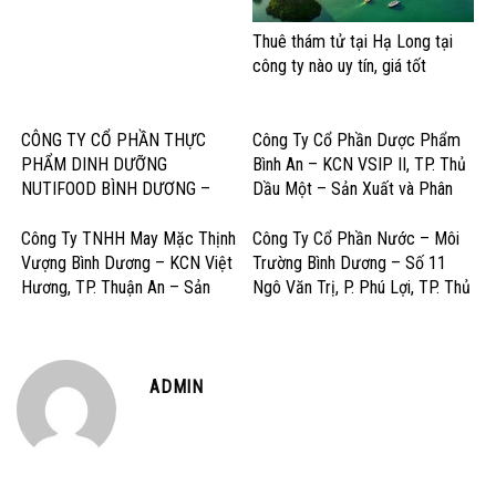
Thuê thám tử tại Hạ Long tại
công ty nào uy tín, giá tốt
CÔNG TY CỔ PHẦN THỰC
Công Ty Cổ Phần Dược Phẩm
PHẨM DINH DƯỠNG
Bình An – KCN VSIP II, TP. Thủ
NUTIFOOD BÌNH DƯƠNG –
Dầu Một – Sản Xuất và Phân
KCN Mỹ Phước, Thị xã Bến Cát
Phối Dược Phẩm Chất Lượng
– Sản Xuất Sữa và Sản Phẩm
Cao
Công Ty TNHH May Mặc Thịnh
Công Ty Cổ Phần Nước – Môi
Dinh Dưỡng
Vượng Bình Dương – KCN Việt
Trường Bình Dương – Số 11
Hương, TP. Thuận An – Sản
Ngô Văn Trị, P. Phú Lợi, TP. Thủ
Xuất và Gia công May Mặc Xuất
Dầu Một – Cấp Thoát Nước &
Khẩu
Dịch Vụ Môi Trường
ADMIN