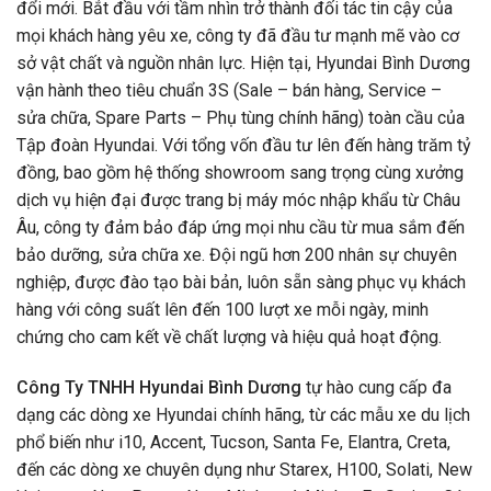
đổi mới. Bắt đầu với tầm nhìn trở thành đối tác tin cậy của
mọi khách hàng yêu xe, công ty đã đầu tư mạnh mẽ vào cơ
sở vật chất và nguồn nhân lực. Hiện tại, Hyundai Bình Dương
vận hành theo tiêu chuẩn 3S (Sale – bán hàng, Service –
sửa chữa, Spare Parts – Phụ tùng chính hãng) toàn cầu của
Tập đoàn Hyundai. Với tổng vốn đầu tư lên đến hàng trăm tỷ
đồng, bao gồm hệ thống showroom sang trọng cùng xưởng
dịch vụ hiện đại được trang bị máy móc nhập khẩu từ Châu
Âu, công ty đảm bảo đáp ứng mọi nhu cầu từ mua sắm đến
bảo dưỡng, sửa chữa xe. Đội ngũ hơn 200 nhân sự chuyên
nghiệp, được đào tạo bài bản, luôn sẵn sàng phục vụ khách
hàng với công suất lên đến 100 lượt xe mỗi ngày, minh
chứng cho cam kết về chất lượng và hiệu quả hoạt động.
Công Ty TNHH Hyundai Bình Dương
tự hào cung cấp đa
dạng các dòng xe Hyundai chính hãng, từ các mẫu xe du lịch
phổ biến như i10, Accent, Tucson, Santa Fe, Elantra, Creta,
đến các dòng xe chuyên dụng như Starex, H100, Solati, New