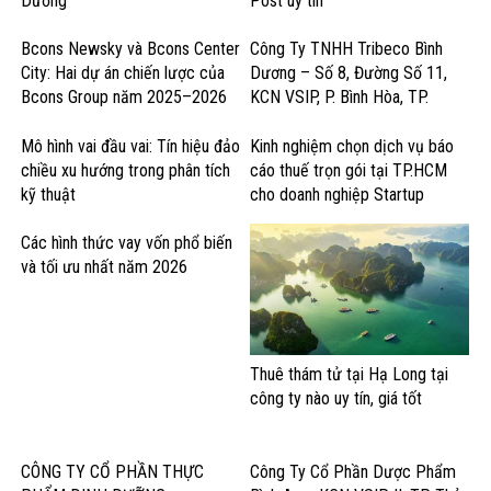
Dương
Post uy tín
Bcons Newsky và Bcons Center
Công Ty TNHH Tribeco Bình
City: Hai dự án chiến lược của
Dương – Số 8, Đường Số 11,
Bcons Group năm 2025–2026
KCN VSIP, P. Bình Hòa, TP.
Thuận An – Sản Xuất Nước Giải
Khát & Thực Phẩm
Mô hình vai đầu vai: Tín hiệu đảo
Kinh nghiệm chọn dịch vụ báo
chiều xu hướng trong phân tích
cáo thuế trọn gói tại TP.HCM
kỹ thuật
cho doanh nghiệp Startup
Các hình thức vay vốn phổ biến
và tối ưu nhất năm 2026
Thuê thám tử tại Hạ Long tại
công ty nào uy tín, giá tốt
CÔNG TY CỔ PHẦN THỰC
Công Ty Cổ Phần Dược Phẩm