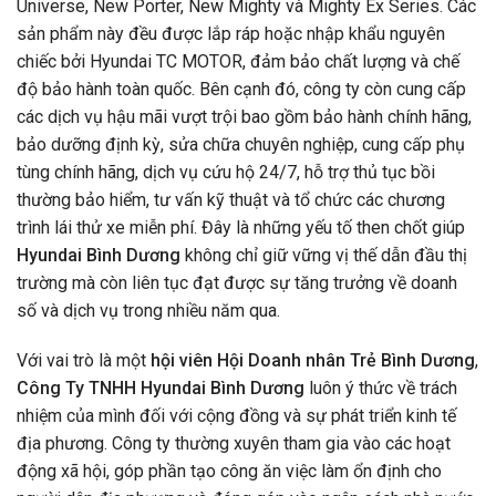
Universe, New Porter, New Mighty và Mighty Ex Series. Các
sản phẩm này đều được lắp ráp hoặc nhập khẩu nguyên
chiếc bởi Hyundai TC MOTOR, đảm bảo chất lượng và chế
độ bảo hành toàn quốc. Bên cạnh đó, công ty còn cung cấp
các dịch vụ hậu mãi vượt trội bao gồm bảo hành chính hãng,
bảo dưỡng định kỳ, sửa chữa chuyên nghiệp, cung cấp phụ
tùng chính hãng, dịch vụ cứu hộ 24/7, hỗ trợ thủ tục bồi
thường bảo hiểm, tư vấn kỹ thuật và tổ chức các chương
trình lái thử xe miễn phí. Đây là những yếu tố then chốt giúp
Hyundai Bình Dương
không chỉ giữ vững vị thế dẫn đầu thị
trường mà còn liên tục đạt được sự tăng trưởng về doanh
số và dịch vụ trong nhiều năm qua.
Với vai trò là một
hội viên Hội Doanh nhân Trẻ Bình Dương
,
Công Ty TNHH Hyundai Bình Dương
luôn ý thức về trách
nhiệm của mình đối với cộng đồng và sự phát triển kinh tế
địa phương. Công ty thường xuyên tham gia vào các hoạt
động xã hội, góp phần tạo công ăn việc làm ổn định cho