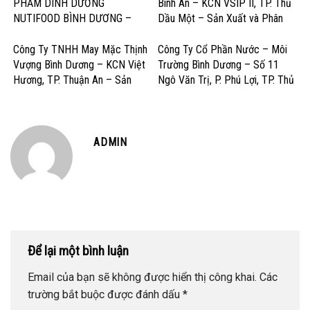
PHẨM DINH DƯỠNG
Bình An – KCN VSIP II, TP. Thủ
NUTIFOOD BÌNH DƯƠNG –
Dầu Một – Sản Xuất và Phân
KCN Mỹ Phước, Thị xã Bến Cát
Phối Dược Phẩm Chất Lượng
– Sản Xuất Sữa và Sản Phẩm
Cao
Công Ty TNHH May Mặc Thịnh
Công Ty Cổ Phần Nước – Môi
Dinh Dưỡng
Vượng Bình Dương – KCN Việt
Trường Bình Dương – Số 11
Hương, TP. Thuận An – Sản
Ngô Văn Trị, P. Phú Lợi, TP. Thủ
Xuất và Gia công May Mặc Xuất
Dầu Một – Cấp Thoát Nước &
Khẩu
Dịch Vụ Môi Trường
ADMIN
Để lại một bình luận
Email của bạn sẽ không được hiển thị công khai.
Các
trường bắt buộc được đánh dấu
*