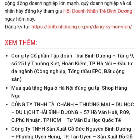
cộng đồng doanh nghiệp lớn mạnh, quý doanh nghiệp và cá
nhân hãy đăng ký tham gia
Hội Doanh Nhân Trẻ Bình Dương
ngay hôm nay.
Đăng ký tại:
https://dntbinhduong.org.vn/dang-ky-hoi-vien/
XEM THÊM:
Công ty Cổ phần Tập đoàn Thái Bình Dương – Tầng 9,
số 25 Lý Thường Kiệt, Hoàn Kiếm, TP. Hà Nội – Đầu tư
đa ngành (Công nghiệp, Tổng thầu EPC, Bất động
sản)
Mua quà tặng Nga ở Hà Nội đúng gu tại Shop Hàng
Nga
CÔNG TY TNHH TÀI CHÁNH – THƯƠNG MẠI – DU HỌC
– DU LỊCH THÁI BÌNH DƯƠNG – 57 Hồ Văn Huê, P.09,
Q.Phú Nhuận, TP.HCM – Tư Vấn Du Học Quốc Tế
Công Ty TNHH Sản Xuất Gỗ Đức Nguyên Bình Dương
– Phường Uyên Hưng, TP. Tân Uyên – Sản Xuất Đồ Gỗ