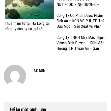
NUTIFOOD BÌNH DƯƠNG –
KCN Mỹ Phước, Thị xã Bến Cát
– Sản Xuất Sữa và Sản Phẩm
Công Ty Cổ Phần Dược Phẩm
Dinh Dưỡng
Bình An – KCN VSIP II, TP. Thủ
Thuê thám tử tại Hạ Long tại
Dầu Một – Sản Xuất và Phân
công ty nào uy tín, giá tốt
Phối Dược Phẩm Chất Lượng
Cao
Công Ty TNHH May Mặc Thịnh
Vượng Bình Dương – KCN Việt
Hương, TP. Thuận An – Sản
Xuất và Gia công May Mặc Xuất
Khẩu
ADMIN
Để lại một bình luận