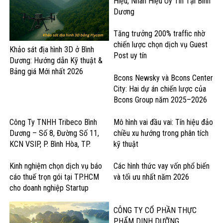
Hiệu, Nhãn Hiệu Uy Tín Tại Bình
Dương
Tăng trưởng 200% traffic nhờ
chiến lược chọn dịch vụ Guest
Khảo sát địa hình 3D ở Bình
Post uy tín
Dương: Hướng dẫn Kỹ thuật &
Bảng giá Mới nhất 2026
Bcons Newsky và Bcons Center
City: Hai dự án chiến lược của
Bcons Group năm 2025–2026
Công Ty TNHH Tribeco Bình
Mô hình vai đầu vai: Tín hiệu đảo
Dương – Số 8, Đường Số 11,
chiều xu hướng trong phân tích
KCN VSIP, P. Bình Hòa, TP.
kỹ thuật
Thuận An – Sản Xuất Nước Giải
Khát & Thực Phẩm
Kinh nghiệm chọn dịch vụ báo
Các hình thức vay vốn phổ biến
cáo thuế trọn gói tại TP.HCM
và tối ưu nhất năm 2026
cho doanh nghiệp Startup
CÔNG TY CỔ PHẦN THỰC
PHẨM DINH DƯỠNG