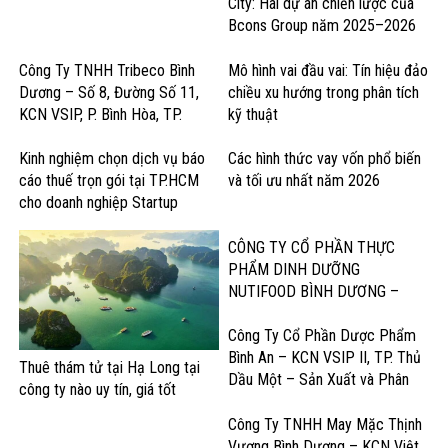
City: Hai dự án chiến lược của
Bcons Group năm 2025–2026
Công Ty TNHH Tribeco Bình
Mô hình vai đầu vai: Tín hiệu đảo
Dương – Số 8, Đường Số 11,
chiều xu hướng trong phân tích
KCN VSIP, P. Bình Hòa, TP.
kỹ thuật
Thuận An – Sản Xuất Nước Giải
Khát & Thực Phẩm
Kinh nghiệm chọn dịch vụ báo
Các hình thức vay vốn phổ biến
cáo thuế trọn gói tại TP.HCM
và tối ưu nhất năm 2026
cho doanh nghiệp Startup
CÔNG TY CỔ PHẦN THỰC
PHẨM DINH DƯỠNG
NUTIFOOD BÌNH DƯƠNG –
KCN Mỹ Phước, Thị xã Bến Cát
– Sản Xuất Sữa và Sản Phẩm
Công Ty Cổ Phần Dược Phẩm
Dinh Dưỡng
Bình An – KCN VSIP II, TP. Thủ
Thuê thám tử tại Hạ Long tại
Dầu Một – Sản Xuất và Phân
công ty nào uy tín, giá tốt
Phối Dược Phẩm Chất Lượng
Cao
Công Ty TNHH May Mặc Thịnh
Vượng Bình Dương – KCN Việt