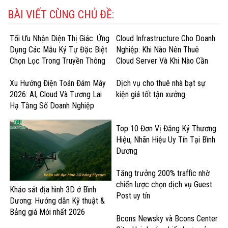
BÀI VIẾT CÙNG CHỦ ĐỀ:
Tối Ưu Nhận Diện Thị Giác: Ứng
Cloud Infrastructure Cho Doanh
Dụng Các Mẫu Ký Tự Đặc Biệt
Nghiệp: Khi Nào Nên Thuê
Chọn Lọc Trong Truyền Thông
Cloud Server Và Khi Nào Cần
Doanh Nghiệp
GPU Cloud?
Xu Hướng Điện Toán Đám Mây
Dịch vụ cho thuê nhà bạt sự
2026: AI, Cloud Và Tương Lai
kiện giá tốt tận xưởng
Hạ Tầng Số Doanh Nghiệp
Top 10 Đơn Vị Đăng Ký Thương
Hiệu, Nhãn Hiệu Uy Tín Tại Bình
Dương
Tăng trưởng 200% traffic nhờ
chiến lược chọn dịch vụ Guest
Khảo sát địa hình 3D ở Bình
Post uy tín
Dương: Hướng dẫn Kỹ thuật &
Bảng giá Mới nhất 2026
Bcons Newsky và Bcons Center