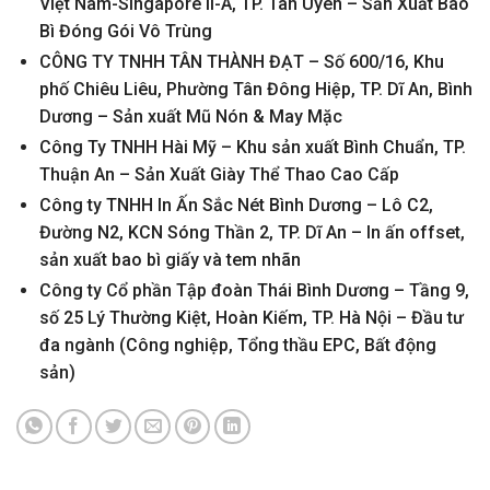
Việt Nam-Singapore II-A, TP. Tân Uyên – Sản Xuất Bao
Bì Đóng Gói Vô Trùng
CÔNG TY TNHH TÂN THÀNH ĐẠT – Số 600/16, Khu
phố Chiêu Liêu, Phường Tân Đông Hiệp, TP. Dĩ An, Bình
Dương – Sản xuất Mũ Nón & May Mặc
Công Ty TNHH Hài Mỹ – Khu sản xuất Bình Chuẩn, TP.
Thuận An – Sản Xuất Giày Thể Thao Cao Cấp
Công ty TNHH In Ấn Sắc Nét Bình Dương – Lô C2,
Đường N2, KCN Sóng Thần 2, TP. Dĩ An – In ấn offset,
sản xuất bao bì giấy và tem nhãn
Công ty Cổ phần Tập đoàn Thái Bình Dương – Tầng 9,
số 25 Lý Thường Kiệt, Hoàn Kiếm, TP. Hà Nội – Đầu tư
đa ngành (Công nghiệp, Tổng thầu EPC, Bất động
sản)