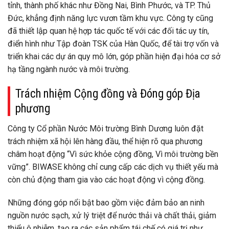
tỉnh, thành phố khác như Đồng Nai, Bình Phước, và TP. Thủ
Đức, khẳng định năng lực vươn tầm khu vực. Công ty cũng
đã thiết lập quan hệ hợp tác quốc tế với các đối tác uy tín,
điển hình như Tập đoàn TSK của Hàn Quốc, để tài trợ vốn và
triển khai các dự án quy mô lớn, góp phần hiện đại hóa cơ sở
hạ tầng ngành nước và môi trường.
Trách nhiệm Cộng đồng và Đóng góp Địa
phương
Công ty Cổ phần Nước Môi trường Bình Dương luôn đặt
trách nhiệm xã hội lên hàng đầu, thể hiện rõ qua phương
châm hoạt động “Vì sức khỏe cộng đồng, Vì môi trường bền
vững”. BIWASE không chỉ cung cấp các dịch vụ thiết yếu mà
còn chủ động tham gia vào các hoạt động vì cộng đồng.
Những đóng góp nổi bật bao gồm việc đảm bảo an ninh
nguồn nước sạch, xử lý triệt để nước thải và chất thải, giảm
thiểu ô nhiễm, tạo ra các sản phẩm tái chế có giá trị như