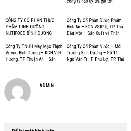
công ty nào uy tín, giá tốt
CÔNG TY CỔ PHẦN THỰC
Công Ty Cổ Phần Dược Phẩm
PHẨM DINH DƯỠNG
Bình An – KCN VSIP II, TP. Thủ
NUTIFOOD BÌNH DƯƠNG –
Dầu Một – Sản Xuất và Phân
KCN Mỹ Phước, Thị xã Bến Cát
Phối Dược Phẩm Chất Lượng
– Sản Xuất Sữa và Sản Phẩm
Cao
Công Ty TNHH May Mặc Thịnh
Công Ty Cổ Phần Nước – Môi
Dinh Dưỡng
Vượng Bình Dương – KCN Việt
Trường Bình Dương – Số 11
Hương, TP. Thuận An – Sản
Ngô Văn Trị, P. Phú Lợi, TP. Thủ
Xuất và Gia công May Mặc Xuất
Dầu Một – Cấp Thoát Nước &
Khẩu
Dịch Vụ Môi Trường
ADMIN