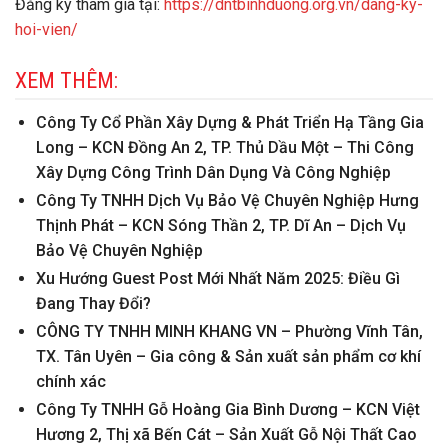
Đăng ký tham gia tại:
https://dntbinhduong.org.vn/dang-ky-
hoi-vien/
XEM THÊM:
Công Ty Cổ Phần Xây Dựng & Phát Triển Hạ Tầng Gia
Long – KCN Đồng An 2, TP. Thủ Dầu Một – Thi Công
Xây Dựng Công Trình Dân Dụng Và Công Nghiệp
Công Ty TNHH Dịch Vụ Bảo Vệ Chuyên Nghiệp Hưng
Thịnh Phát – KCN Sóng Thần 2, TP. Dĩ An – Dịch Vụ
Bảo Vệ Chuyên Nghiệp
Xu Hướng Guest Post Mới Nhất Năm 2025: Điều Gì
Đang Thay Đổi?
CÔNG TY TNHH MINH KHANG VN – Phường Vĩnh Tân,
TX. Tân Uyên – Gia công & Sản xuất sản phẩm cơ khí
chính xác
Công Ty TNHH Gỗ Hoàng Gia Bình Dương – KCN Việt
Hương 2, Thị xã Bến Cát – Sản Xuất Gỗ Nội Thất Cao