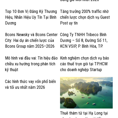
Top 10 Đơn Vị Đăng Ký Thương
Tăng trưởng 200% traffic nhờ
Hiệu, Nhãn Hiệu Uy Tín Tại Bình
chiến lược chọn dịch vụ Guest
Dương
Post uy tín
Bcons Newsky và Bcons Center
Công Ty TNHH Tribeco Bình
City: Hai dự án chiến lược của
Dương – Số 8, Đường Số 11,
Bcons Group năm 2025–2026
KCN VSIP, P. Bình Hòa, TP.
Thuận An – Sản Xuất Nước Giải
Khát & Thực Phẩm
Mô hình vai đầu vai: Tín hiệu đảo
Kinh nghiệm chọn dịch vụ báo
chiều xu hướng trong phân tích
cáo thuế trọn gói tại TP.HCM
kỹ thuật
cho doanh nghiệp Startup
Các hình thức vay vốn phổ biến
và tối ưu nhất năm 2026
Thuê thám tử tại Hạ Long tại