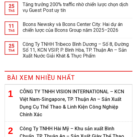
Tăng trưởng 200% traffic nhờ chiến lược chọn dịch
25
vụ Guest Post uy tín
Th5
Bcons Newsky và Bcons Center City: Hai dự án
11
chiến lược của Bcons Group năm 2025–2026
Th5
Công Ty TNHH Tribeco Bình Dương – Số 8, Đường
25
Số 11, KCN VSIP, P. Bình Hòa, TP. Thuận An – Sản
Th4
Xuất Nước Giải Khát & Thực Phẩm
BÀI XEM NHIỀU NHẤT
CÔNG TY TNHH VISION INTERNATIONAL – KCN
Việt Nam-Singapore, TP. Thuận An – Sản Xuất
Dụng Cụ Thể Thao & Linh Kiện Công Nghiệp
Chính Xác
Công Ty TNHH Hài Mỹ – Khu sản xuất Bình
Chuẩn, TP. Thuận An – Sản Xuất Giày Thể Thao