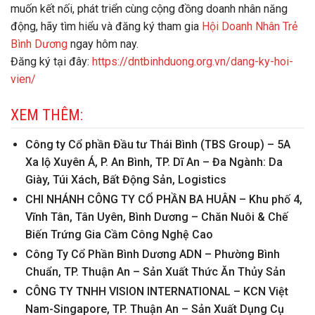
muốn kết nối, phát triển cùng cộng đồng doanh nhân năng
động, hãy tìm hiểu và đăng ký tham gia
Hội Doanh Nhân Trẻ
Bình Dương
ngay hôm nay.
Đăng ký tại đây:
https://dntbinhduong.org.vn/dang-ky-hoi-
vien/
XEM THÊM:
Công ty Cổ phần Đầu tư Thái Bình (TBS Group) – 5A
Xa lộ Xuyên Á, P. An Bình, TP. Dĩ An – Đa Ngành: Da
Giày, Túi Xách, Bất Động Sản, Logistics
CHI NHÁNH CÔNG TY CỔ PHẦN BA HUÂN – Khu phố 4,
Vĩnh Tân, Tân Uyên, Bình Dương – Chăn Nuôi & Chế
Biến Trứng Gia Cầm Công Nghệ Cao
Công Ty Cổ Phần Bình Dương ADN – Phường Bình
Chuẩn, TP. Thuận An – Sản Xuất Thức Ăn Thủy Sản
CÔNG TY TNHH VISION INTERNATIONAL – KCN Việt
Nam-Singapore, TP. Thuận An – Sản Xuất Dụng Cụ