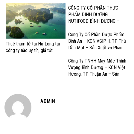
CÔNG TY CỔ PHẦN THỰC
PHẨM DINH DƯỠNG
NUTIFOOD BÌNH DƯƠNG –
KCN Mỹ Phước, Thị xã Bến Cát
– Sản Xuất Sữa và Sản Phẩm
Công Ty Cổ Phần Dược Phẩm
Dinh Dưỡng
Bình An – KCN VSIP II, TP. Thủ
Thuê thám tử tại Hạ Long tại
Dầu Một – Sản Xuất và Phân
công ty nào uy tín, giá tốt
Phối Dược Phẩm Chất Lượng
Cao
Công Ty TNHH May Mặc Thịnh
Vượng Bình Dương – KCN Việt
Hương, TP. Thuận An – Sản
Xuất và Gia công May Mặc Xuất
Khẩu
ADMIN