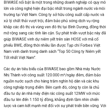
BIWASE nổi bật là một trong những doanh nghiệp có quy mô
lớn và công nghệ hiện đại bậc nhất trong ngành nước và môi
trường tại Việt Nam. Công ty sở hữu công suất cấp nước và
xử lý chất thải vượt trội, đảm bảo phủ sóng dịch vụ rộng
khắp các đô thị và vùng ven đô thị tại Bình Dương, đồng thời
mở rộng sang các tỉnh lân cận. Sự phát triển vượt bậc này đã
giúp BIWASE vinh dự niêm yết trên sàn HOSE với mã cổ
phiếu BWE, đồng thời nhiều lần được Tạp chí Forbes Việt
Nam vinh danh trong danh sách “Top 50 Công ty Niêm yết
Tốt nhất Việt Nam”.
Các dự án tiêu biểu của BIWASE bao gồm Nhà máy Nước
Nhị Thành với công suất 120.000 m³/ngày đêm, đảm bảo
nguồn nước sạch cho hàng trăm nghìn hộ dân và các khu
công nghiệp trọng điểm. Bên cạnh đó, công ty còn là chủ
đầu tư dự án nhà máy điện rác công suất 12MW với mức
đầu tư lên đến 1.150 tỷ đồng, khẳng định tầm nhìn chiến
lược và cam kết mạnh mẽ đối với sự phát triển bền vững. Với