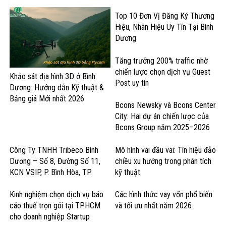
Top 10 Đơn Vị Đăng Ký Thương
Hiệu, Nhãn Hiệu Uy Tín Tại Bình
Dương
Tăng trưởng 200% traffic nhờ
chiến lược chọn dịch vụ Guest
Khảo sát địa hình 3D ở Bình
Post uy tín
Dương: Hướng dẫn Kỹ thuật &
Bảng giá Mới nhất 2026
Bcons Newsky và Bcons Center
City: Hai dự án chiến lược của
Bcons Group năm 2025–2026
Công Ty TNHH Tribeco Bình
Mô hình vai đầu vai: Tín hiệu đảo
Dương – Số 8, Đường Số 11,
chiều xu hướng trong phân tích
KCN VSIP, P. Bình Hòa, TP.
kỹ thuật
Thuận An – Sản Xuất Nước Giải
Khát & Thực Phẩm
Kinh nghiệm chọn dịch vụ báo
Các hình thức vay vốn phổ biến
cáo thuế trọn gói tại TP.HCM
và tối ưu nhất năm 2026
cho doanh nghiệp Startup