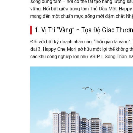
sống xứng tầm – nơi có thể tái tạo năng lượng sau
vững. Nổi bật giữa trung tâm Thủ Dầu Một, Happy O
mang đến một chuẩn mực sống mới đậm chất Nhậ
1. Vị Trí “Vàng” – Tọa Độ Giao Thươ
Đối với bất kỳ doanh nhân nào, “thời gian là vàng”
đai 3, Happy One Mori sở hữu một lợi thế không thể
các khu công nghiệp lớn như VSIP I, Sóng Thần, ha