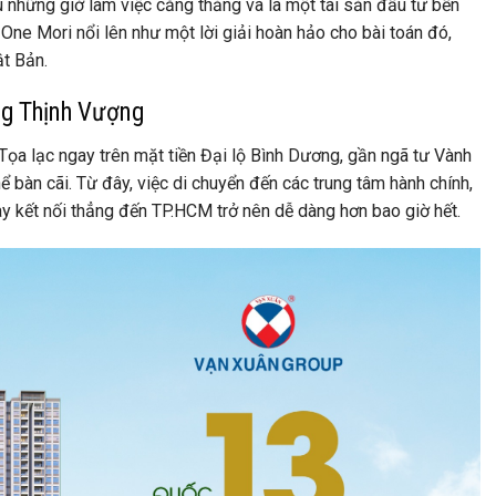
 những giờ làm việc căng thẳng và là một tài sản đầu tư bền
ne Mori nổi lên như một lời giải hoàn hảo cho bài toán đó,
t Bản.
ng Thịnh Vượng
. Tọa lạc ngay trên mặt tiền Đại lộ Bình Dương, gần ngã tư Vành
 bàn cãi. Từ đây, việc di chuyển đến các trung tâm hành chính,
y kết nối thẳng đến TP.HCM trở nên dễ dàng hơn bao giờ hết.